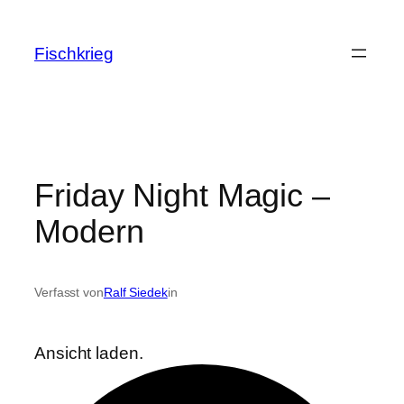
Zum
Inhalt
Fischkrieg
springen
Friday Night Magic –
Modern
Verfasst von
Ralf Siedek
in
Ansicht laden.