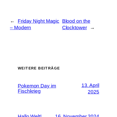
←
Friday Night Magic
Blood on the
– Modern
Clocktower
→
WEITERE BEITRÄGE
13. April
Pokemon Day im
Fischkrieg
2025
Hallo Welt!
16. November 2024