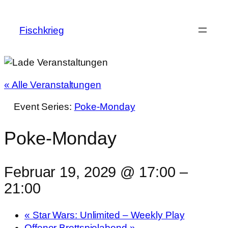
Fischkrieg
« Alle Veranstaltungen
Event Series:
Poke-Monday
Poke-Monday
Februar 19, 2029 @ 17:00
–
21:00
«
Star Wars: Unlimited – Weekly Play
Offener Brettspielabend
»