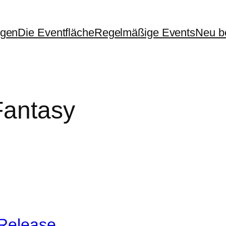
ngen
Die Eventfläche
Regelmäßige Events
Neu be
Fantasy
-Release