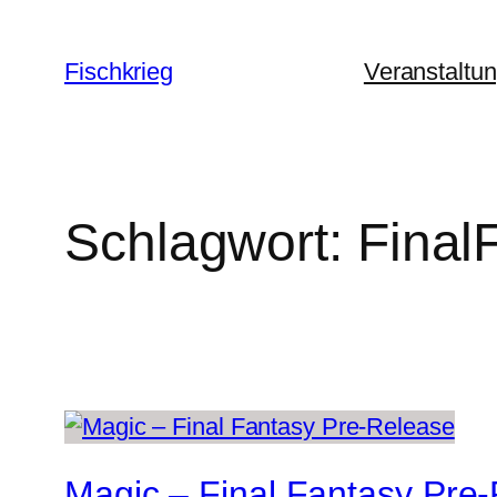
Zum
Inhalt
Fischkrieg
Veranstaltu
springen
Schlagwort:
Final
Magic – Final Fantasy Pre