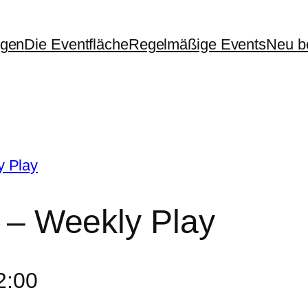
ngen
Die Eventfläche
Regelmäßige Events
Neu be
y Play
d – Weekly Play
2:00