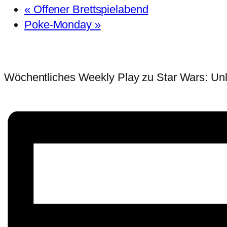
«
Offener Brettspielabend
Poke-Monday
»
Wöchentliches Weekly Play zu Star Wars: Unl