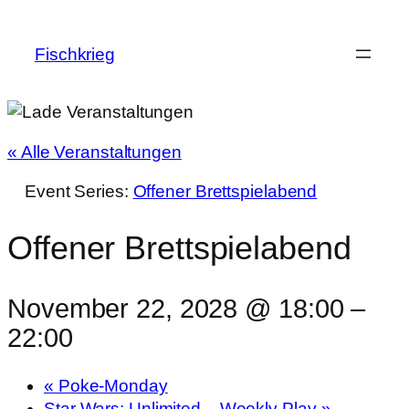
Fischkrieg
« Alle Veranstaltungen
Event Series:
Offener Brettspielabend
Offener Brettspielabend
November 22, 2028 @ 18:00
–
22:00
«
Poke-Monday
Star Wars: Unlimited – Weekly Play
»