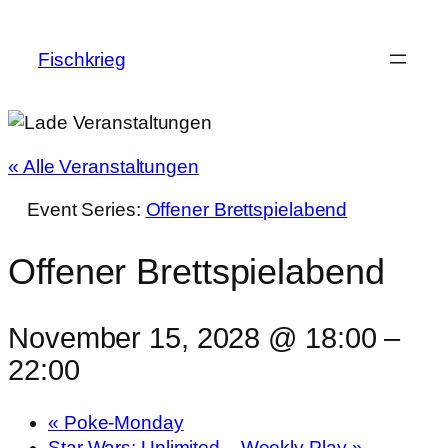
Fischkrieg
« Alle Veranstaltungen
Event Series:
Offener Brettspielabend
Offener Brettspielabend
November 15, 2028 @ 18:00
–
22:00
«
Poke-Monday
Star Wars: Unlimited – Weekly Play
»