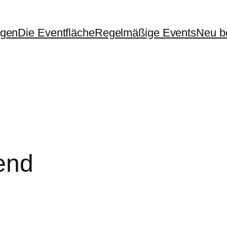
ngen
Die Eventfläche
Regelmäßige Events
Neu be
end