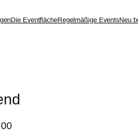
ngen
Die Eventfläche
Regelmäßige Events
Neu be
end
:00